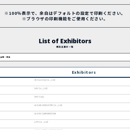
※100％表示で、余白はデフォルトの設定で印刷ください。
※ブラウザの印刷機能をご使用ください。
List of Exhibitors
横浜出展社一覧
・出版・団体
Exhibitors
IR System Co., Ltd.
IAV Co., Ltd.
IMV Corp.
AISAN INDUSTRY Co., Ltd.
AISIN CORPORATION
IJTT Co., Ltd.