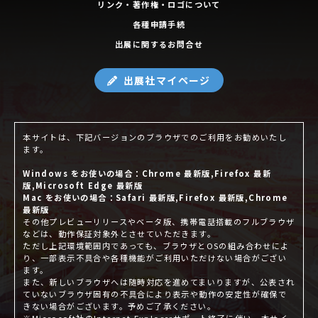
リンク・著作権・ロゴについて
各種申請手続
出展に関するお問合せ
出展社マイページ
本サイトは、下記バージョンのブラウザでのご利用をお勧めいたし
ます。
Windows をお使いの場合：Chrome 最新版,Firefox 最新
版,Microsoft Edge 最新版
Mac をお使いの場合：Safari 最新版,Firefox 最新版,Chrome
最新版
その他プレビューリリースやベータ版、携帯電話搭載のフルブラウザ
などは、動作保証対象外とさせていただきます。
ただし上記環境範囲内であっても、ブラウザとOSの組み合わせによ
り、一部表示不具合や各種機能がご利用いただけない場合がござい
ます。
また、新しいブラウザへは随時対応を進めてまいりますが、公表され
ていないブラウザ固有の不具合により表示や動作の安定性が確保で
きない場合がございます。予めご了承ください。
※Microsoft社のInternet Explorerサポート終了に伴い、本サイ