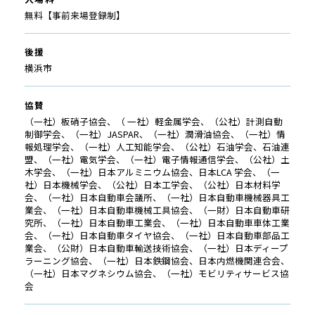
無料【事前来場登録制】
後援
横浜市
協賛
（一社）板硝子協会、（ 一社）軽金属学会、（公社）計測自動
制御学会、（一社）JASPAR、（一社）潤滑油協会、（一社）情
報処理学会、（一社）人工知能学会、（公社）石油学会、石油連
盟、（一社）電気学会、（一社）電子情報通信学会、（公社）土
木学会、（一社）日本アルミニウム協会、日本LCA 学会、（一
社）日本機械学会、（公社）日本工学会、（公社）日本材料学
会、（一社）日本自動車会議所、（一社）日本自動車機械器具工
業会、（一社）日本自動車機械工具協会、（一財）日本自動車研
究所、（一社）日本自動車工業会、（一社）日本自動車車体工業
会、（一社）日本自動車タイヤ協会、（一社）日本自動車部品工
業会、（公財）日本自動車輸送技術協会、（一社）日本ディープ
ラーニング協会、（一社）日本鉄鋼協会、日本内燃機関連合会、
（一社）日本マグネシウム協会、（一社）モビリティサービス協
会