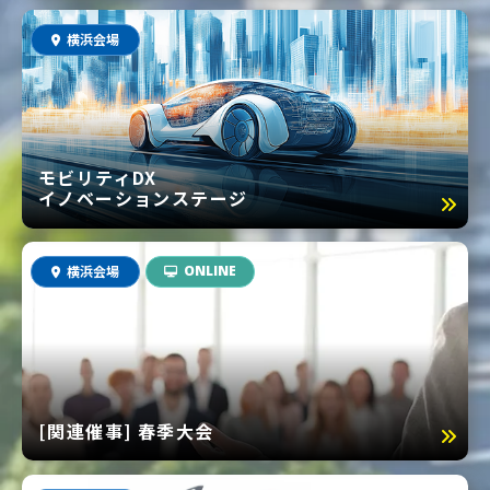
横浜会場
モビリティDX
イノベーションステージ
横浜会場
ONLINE
[関連催事] 春季大会