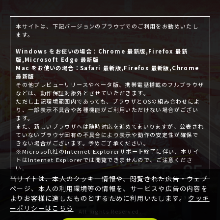
本サイトは、下記バージョンのブラウザでのご利用をお勧めいたし
ます。
Windows をお使いの場合：Chrome 最新版,Firefox 最新
版,Microsoft Edge 最新版
Mac をお使いの場合：Safari 最新版,Firefox 最新版,Chrome
最新版
その他プレビューリリースやベータ版、携帯電話搭載のフルブラウザ
などは、動作保証対象外とさせていただきます。
ただし上記環境範囲内であっても、ブラウザとOSの組み合わせによ
り、一部表示不具合や各種機能がご利用いただけない場合がござい
ます。
また、新しいブラウザへは随時対応を進めてまいりますが、公表され
ていないブラウザ固有の不具合により表示や動作の安定性が確保で
きない場合がございます。予めご了承ください。
※Microsoft社のInternet Explorerサポート終了に伴い、本サイ
トはInternet Explorerでは閲覧できませんので、ご注意くださ
い。
当サイトは、本人のクッキー情報や、閲覧された広告・ウェブ
ページ、本人の利用環境等の情報を、サービスや広告の内容を
Copyright © Society of Automotive Engineers of Japan, Inc.
よりお客様に適したものとするために利用いたします。
クッキ
ーポリシーはこちら
All Rights Reserved.