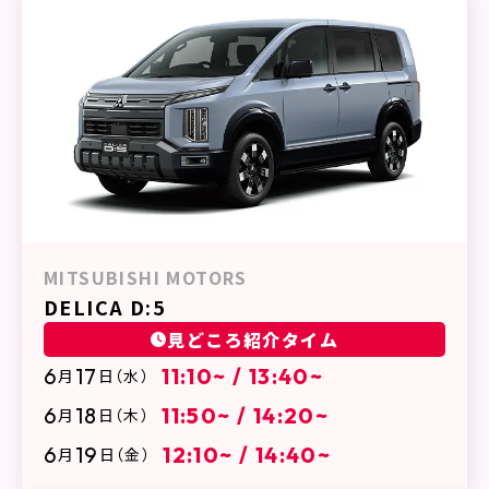
MITSUBISHI MOTORS
DELICA D:5
見どころ紹介タイム
6
17
11:10~ / 13:40~
月
日
（水）
6
18
11:50~ / 14:20~
月
日
（木）
6
19
12:10~ / 14:40~
月
日
（金）