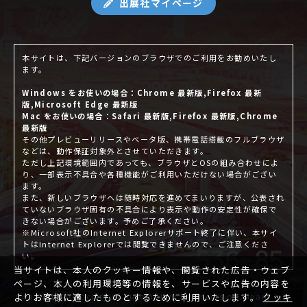
出展社マイページ
本サイトは、下記バージョンのブラウザでのご利用をお勧めいたし
ます。
Windows をお使いの場合：Chrome 最新版,Firefox 最新
版,Microsoft Edge 最新版
Mac をお使いの場合：Safari 最新版,Firefox 最新版,Chrome
最新版
その他プレビューリリースやベータ版、携帯電話搭載のフルブラウザ
などは、動作保証対象外とさせていただきます。
ただし上記環境範囲内であっても、ブラウザとOSの組み合わせによ
り、一部表示不具合や各種機能がご利用いただけない場合がござい
ます。
また、新しいブラウザへは随時対応を進めてまいりますが、公表され
ていないブラウザ固有の不具合により表示や動作の安定性が確保で
きない場合がございます。予めご了承ください。
※Microsoft社のInternet Explorerサポート終了に伴い、本サイ
トはInternet Explorerでは閲覧できませんので、ご注意くださ
い。
当サイトは、本人のクッキー情報や、閲覧された広告・ウェブ
ページ、本人の利用環境等の情報を、サービスや広告の内容を
Copyright © Society of Automotive Engineers of Japan, Inc.
よりお客様に適したものとするために利用いたします。
クッキ