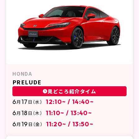
HONDA
PRELUDE
見どころ紹介タイム
6
17
12:10~ / 14:40~
月
日
（水）
6
18
11:10~ / 13:40~
月
日
（木）
6
19
11:20~ / 13:50~
月
日
（金）