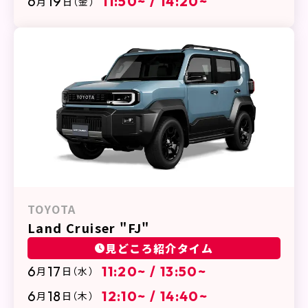
6
19
11:50~ / 14:20~
月
日
（金）
TOYOTA
Land Cruiser "FJ"
見どころ紹介タイム
6
17
11:20~ / 13:50~
月
日
（水）
6
18
12:10~ / 14:40~
月
日
（木）