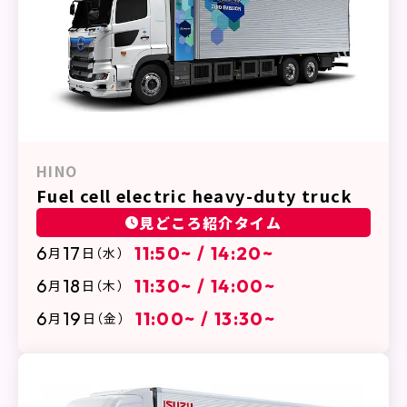
HINO
Fuel cell electric heavy-duty truck
見どころ紹介タイム
6
17
11:50~ / 14:20~
月
日
（水）
6
18
11:30~ / 14:00~
月
日
（木）
6
19
11:00~ / 13:30~
月
日
（金）