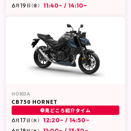
6
19
11:40~ / 14:10~
月
日
（金）
HONDA
CB750 HORNET
見どころ紹介タイム
6
17
12:20~ / 14:50~
月
日
（水）
6
18
11:00~ / 13:30~
月
日
（木）