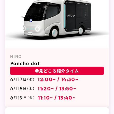
HINO
Poncho dot
見どころ紹介タイム
6
17
12:00~ / 14:30~
月
日
（水）
6
18
11:20~ / 13:50~
月
日
（木）
6
19
11:10~ / 13:40~
月
日
（金）