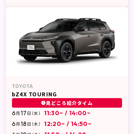
TOYOTA
bZ4X TOURING
見どころ紹介タイム
6
17
11:30~ / 14:00~
月
日
（水）
6
18
12:20~ / 14:50~
月
日
（木）