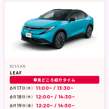
NISSAN
LEAF
見どころ紹介タイム
6
17
11:00~ / 13:30~
月
日
（水）
6
18
12:00~ / 14:30~
月
日
（木）
6
19
12:20~ / 14:50~
月
日
（金）