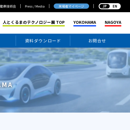
来場者マイページ
自動車技術会
Press / Media
EN
人とくるまのテクノロジー展 TOP
YOKOHAMA
NAGOYA
ン
資料ダウンロード
お問合せ
AMA