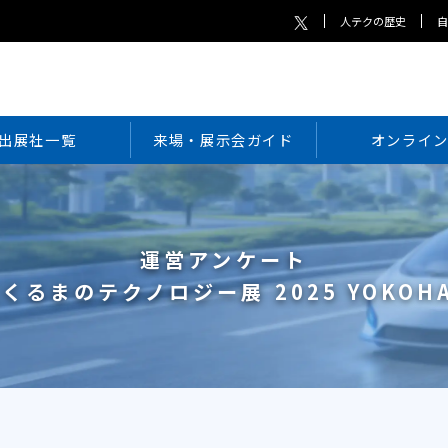
人テクの歴史
出展社一覧
来場・展示会ガイド
オンライ
運営アンケート
くるまのテクノロジー展 2025 YOKOH