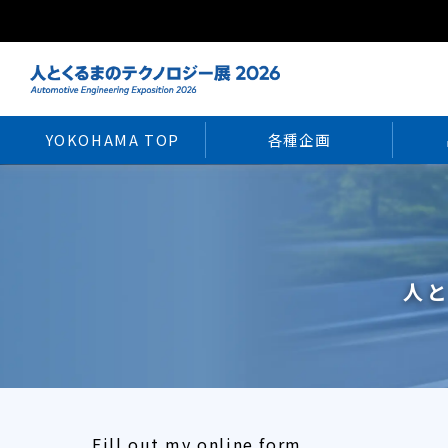
YOKOHAMA TOP
各種企画
人と
Fill out my
online form
.